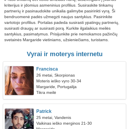
kriterijus ir įdomius asmeninius profilius. Susiraskite tinkamų
partnerių ir pasinaudokite unikalia galimybe pasirinkti vyrą. Ši
bendruomenė padės užmegzti naujus santykius. Pasirinkite
vartotojo profilius. Portalas padeda susirasti ypatingų partnerių,
susirasti draugų ar susirasti porą. Kurkite ilgalaikius meilės
santykius, pasimatymus. Prisijunkite prie nemokamos pažinčių
svetainės Margaride vietiniams, užsieniečiams, turistams.
Vyrai ir moterys internetu
Francisca
26 metai, Skorpionas
Moteris ieško vyro 30-34
Margaride, Portugalija
Tikra meilė
Patrick
25 metai, Vandenis
Vaikinas ieško merginos 21-30