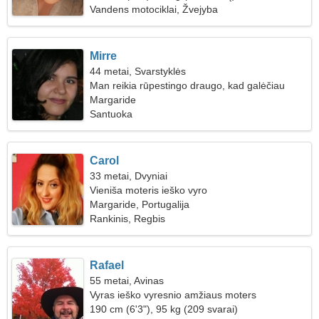
Vandens motociklai, Žvejyba
Mirre
44 metai, Svarstyklės
Man reikia rūpestingo draugo, kad galėčiau
gaminti kartu
Margaride
Santuoka
Carol
33 metai, Dvyniai
Vieniša moteris ieško vyro
Margaride, Portugalija
Rankinis, Regbis
Rafael
55 metai, Avinas
Vyras ieško vyresnio amžiaus moters
190 cm (6'3"), 95 kg (209 svarai)