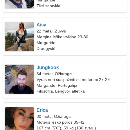
Margaride
Tikri santykiai
Aisa
22 metai, Žuvys
Mergina ieško vaikino 23-30
Margaride
Draugystė
Jungkook
34 metai, Ožiaragis
Vyras nori susipažinti su moterimi 27-29
Margaride, Portugalija
Filosofija, Lengvoji atletika
Erica
30 metų, Ožiaragis
Moteris ieško poros 35-42
167 cm (5'6"), 59 kg (130 svarų)