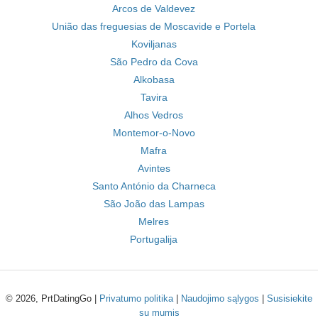
Arcos de Valdevez
União das freguesias de Moscavide e Portela
Koviljanas
São Pedro da Cova
Alkobasa
Tavira
Alhos Vedros
Montemor-o-Novo
Mafra
Avintes
Santo António da Charneca
São João das Lampas
Melres
Portugalija
© 2026, PrtDatingGo |
Privatumo politika
|
Naudojimo sąlygos
|
Susisiekite
su mumis