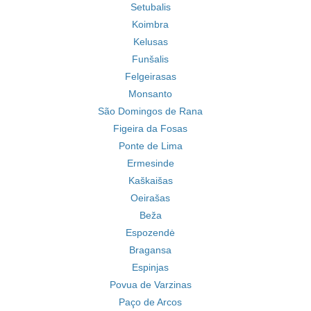
Setubalis
Koimbra
Kelusas
Funšalis
Felgeirasas
Monsanto
São Domingos de Rana
Figeira da Fosas
Ponte de Lima
Ermesinde
Kaškaišas
Oeirašas
Beža
Espozendė
Bragansa
Espinjas
Povua de Varzinas
Paço de Arcos