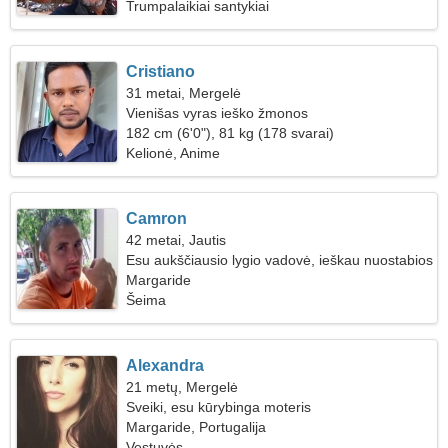
Trumpalaikiai santykiai
Cristiano
31 metai, Mergelė
Vienišas vyras ieško žmonos
182 cm (6'0"), 81 kg (178 svarai)
Kelionė, Anime
Camron
42 metai, Jautis
Esu aukščiausio lygio vadovė, ieškau nuostabios
moters
Margaride
Šeima
Alexandra
21 metų, Mergelė
Sveiki, esu kūrybinga moteris
Margaride, Portugalija
Vestuvės