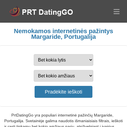
Nemokamos internetinės pažintys
Margaride, Portugalija
PrtDatingGo yra populiari internetinė pažinčių Margaride,
Portugalija. Svetainėje galima naudotis išmaniaisiais filtrais, ieškoti
ir rasti tinkamų bet kokio amžiaus narių, atsižvelgiant į įvairius