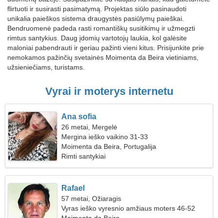
flirtuoti ir susirasti pasimatymą. Projektas siūlo pasinaudoti
unikalia paieškos sistema draugystės pasiūlymų paieškai.
Bendruomenė padeda rasti romantiškų susitikimų ir užmegzti
rimtus santykius. Daug įdomių vartotojų laukia, kol galėsite
maloniai pabendrauti ir geriau pažinti vieni kitus. Prisijunkite prie
nemokamos pažinčių svetainės Moimenta da Beira vietiniams,
užsieniečiams, turistams.
Vyrai ir moterys internetu
Ana sofia
26 metai, Mergelė
Mergina ieško vaikino 31-33
Moimenta da Beira, Portugalija
Rimti santykiai
Rafael
57 metai, Ožiaragis
Vyras ieško vyresnio amžiaus moters 46-52