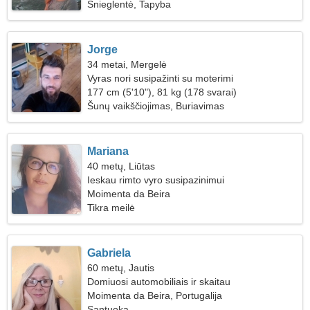
Snieglentė, Tapyba
Jorge
34 metai, Mergelė
Vyras nori susipažinti su moterimi
177 cm (5'10"), 81 kg (178 svarai)
Šunų vaikščiojimas, Buriavimas
Mariana
40 metų, Liūtas
Ieskau rimto vyro susipazinimui
Moimenta da Beira
Tikra meilė
Gabriela
60 metų, Jautis
Domiuosi automobiliais ir skaitau
Moimenta da Beira, Portugalija
Santuoka