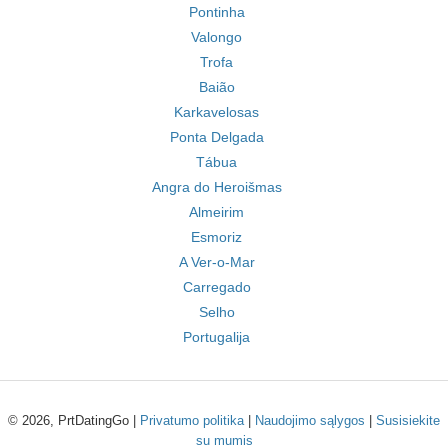
Pontinha
Valongo
Trofa
Baião
Karkavelosas
Ponta Delgada
Tábua
Angra do Heroišmas
Almeirim
Esmoriz
A Ver-o-Mar
Carregado
Selho
Portugalija
© 2026, PrtDatingGo |
Privatumo politika
|
Naudojimo sąlygos
|
Susisiekite
su mumis