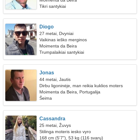
Moimenta da Beira
Tikri santykiai
Diogo
27 metai, Dvyniai
Vaikinas ieško merginos
Moimenta da Beira
Trumpalaikiai santykiai
Jonas
44 metai, Jautis
Dirbu ligoninėje, man reikia kuklios moters
Moimenta da Beira, Portugalija
Šeima
Cassandra
25 metai, Žuvys
Stilinga moteris iesko vyro
168 cm (5'7"), 53 kg (116 svarų)