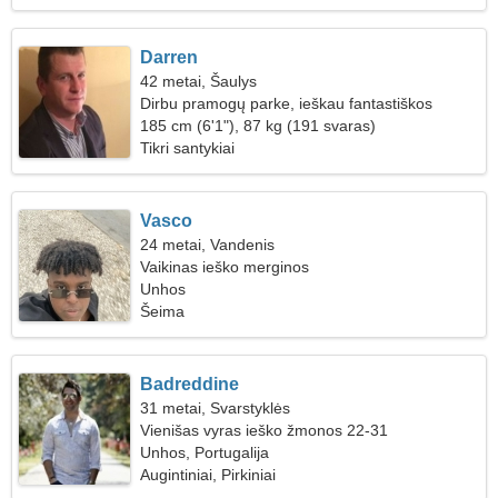
Darren
42 metai, Šaulys
Dirbu pramogų parke, ieškau fantastiškos
moters
185 cm (6'1"), 87 kg (191 svaras)
Tikri santykiai
Vasco
24 metai, Vandenis
Vaikinas ieško merginos
Unhos
Šeima
Badreddine
31 metai, Svarstyklės
Vienišas vyras ieško žmonos 22-31
Unhos, Portugalija
Augintiniai, Pirkiniai