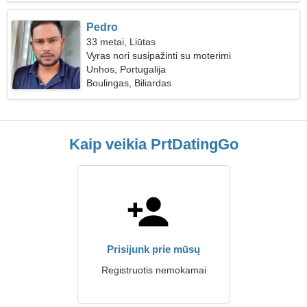
Pedro
33 metai, Liūtas
Vyras nori susipažinti su moterimi
Unhos, Portugalija
Boulingas, Biliardas
Kaip veikia PrtDatingGo
Prisijunk prie mūsų
Registruotis nemokamai