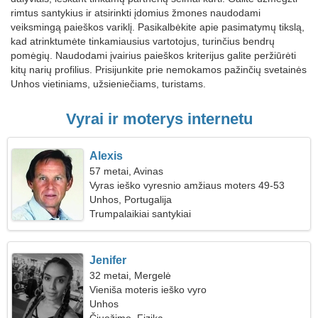
rimtus santykius ir atsirinkti įdomius žmones naudodami
veiksmingą paieškos variklį. Pasikalbėkite apie pasimatymų tikslą,
kad atrinktumėte tinkamiausius vartotojus, turinčius bendrų
pomėgių. Naudodami įvairius paieškos kriterijus galite peržiūrėti
kitų narių profilius. Prisijunkite prie nemokamos pažinčių svetainės
Unhos vietiniams, užsieniečiams, turistams.
Vyrai ir moterys internetu
Alexis
57 metai, Avinas
Vyras ieško vyresnio amžiaus moters 49-53
Unhos, Portugalija
Trumpalaikiai santykiai
Jenifer
32 metai, Mergelė
Vieniša moteris ieško vyro
Unhos