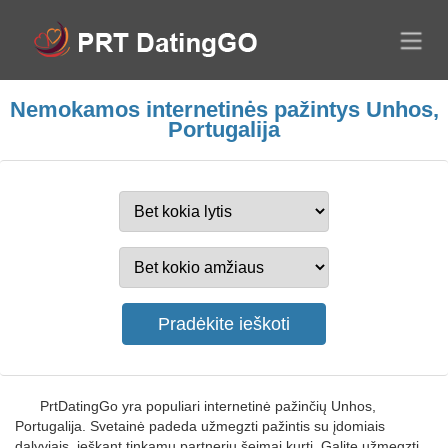
Nemokamos internetinės pažintys Unhos,
Portugalija
PrtDatingGo yra populiari internetinė pažinčių Unhos,
Portugalija. Svetainė padeda užmegzti pažintis su įdomiais
dalyviais, ieškant tinkamų partnerių šeimai kurti. Galite užmegzti