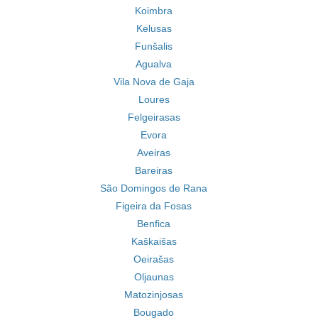
Koimbra
Kelusas
Funšalis
Agualva
Vila Nova de Gaja
Loures
Felgeirasas
Evora
Aveiras
Bareiras
São Domingos de Rana
Figeira da Fosas
Benfica
Kaškaišas
Oeirašas
Oljaunas
Matozinjosas
Bougado