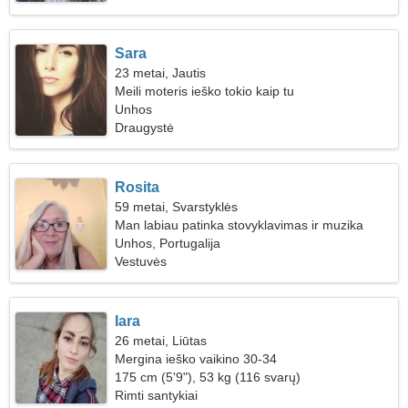
Sara
23 metai, Jautis
Meili moteris ieško tokio kaip tu
Unhos
Draugystė
Rosita
59 metai, Svarstyklės
Man labiau patinka stovyklavimas ir muzika
Unhos, Portugalija
Vestuvės
Iara
26 metai, Liūtas
Mergina ieško vaikino 30-34
175 cm (5'9"), 53 kg (116 svarų)
Rimti santykiai