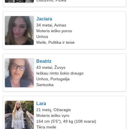
Čiuožimo, Fizika
Jaciara
34 metai, Avinas
Moteris ieško poros
Unhos
Meilė, Politika ir teisė
Beatriz
43 metai, Žuvys
Ieškau rimto šokio draugo
Unhos, Portugalija
Santuoka
Lara
21 metų, Ožiaragis
Moteris ieško vyro
164 cm (5'5"), 49 kg (108 svarai)
Tikra meilė