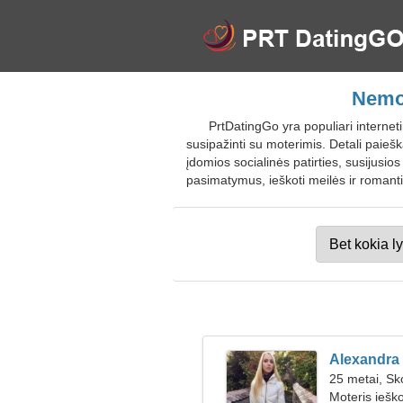
Nemok
PrtDatingGo yra populiari internetin
susipažinti su moterimis. Detali paiešk
įdomios socialinės patirties, susijusio
pasimatymus, ieškoti meilės ir romanti
Alexandra
25 metai, Sk
Moteris iešk