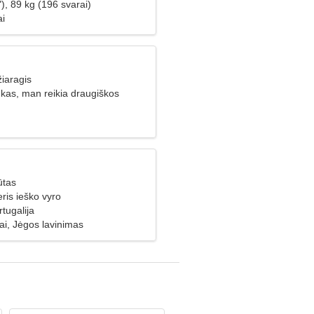
), 89 kg (196 svarai)
ai
iaragis
nkas, man reikia draugiškos
ūtas
ris ieško vyro
tugalija
ai, Jėgos lavinimas