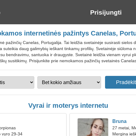
Prisijungti
amos internetinės pažintys Canelas, Portu
ė pažinčių Canelas, Portugalija. Tai leidžia svetainėje susirasti sielos dr
a suteikia daug galimybių ieškant tinkamų profilių. Svetainėje siūloma nu
s su bendravimu, santuoka ir draugyste. Svetainė leidžia vienam vyrui plė
škų susitikimų. Prisijunkite prie nemokamos pažinčių svetainės Canelas
Vyrai ir moterys internetu
Bruna
orpionas
27 metai, M
o vyro 29-34
Mergina ieš