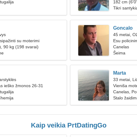
tugalija
182 cm (6'0"
Tikri santyki
Goncalo
vys
45 metai, Ož
sipažinti su moterimi
Esu policini
, 90 kg (198 svarai)
moters
Canelas
me
Šeima
Marta
arstyklės
33 metai, Li
as ieško žmonos 26-31
Vieniša mote
tugalija
Canelas, Por
Chemija
Stalo žaidim
Kaip veikia PrtDatingGo