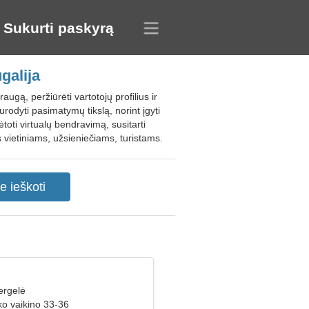
Sukurti paskyrą
galija
augą, peržiūrėti vartotojų profilius ir
rodyti pasimatymų tikslą, norint įgyti
toti virtualų bendravimą, susitarti
 vietiniams, užsieniečiams, turistams.
ergelė
ko vaikino 33-36