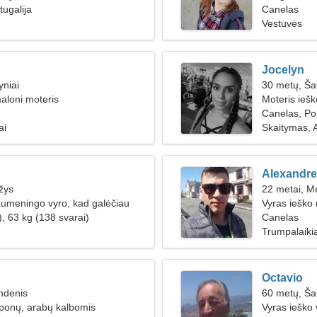
tugalija
Canelas
Vestuvės
Jocelyn
yniai
30 metų, Ša
maloni moteris
Moteris ieš
Canelas, Por
ai
Skaitymas, A
Alexandre
žys
22 metai, M
aumeningo vyro, kad galėčiau
Vyras ieško
, 63 kg (138 svarai)
Canelas
Trumpalaikia
Octavio
ndenis
60 metų, Ša
ponų, arabų kalbomis
Vyras ieško