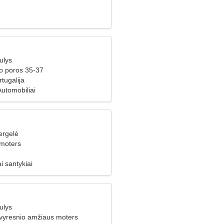
ulys
ko poros 35-37
tugalija
utomobiliai
ergelė
 moters
i santykiai
ulys
 vyresnio amžiaus moters