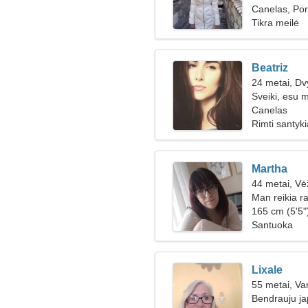
Canelas, Por
Tikra meilė
Beatriz
24 metai, Dv
Sveiki, esu 
Canelas
Rimti santyki
Martha
44 metai, Vė
Man reikia r
gaminti kartu
165 cm (5'5")
Santuoka
Lixale
55 metai, Va
Bendrauju ja