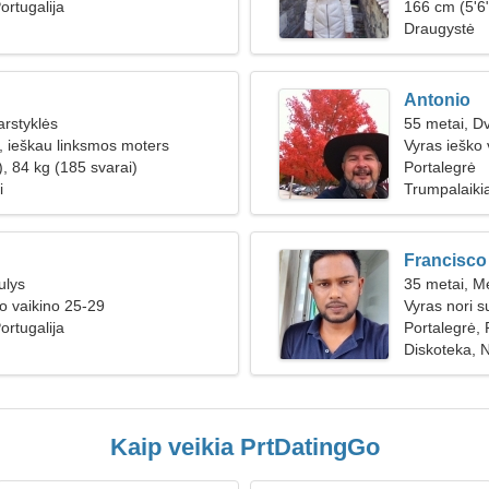
ortugalija
166 cm (5'6"
Draugystė
Antonio
arstyklės
55 metai, Dv
ė, ieškau linksmos moters
Vyras ieško
, 84 kg (185 svarai)
Portalegrė
i
Trumpalaikia
Francisco
ulys
35 metai, M
o vaikino 25-29
Vyras nori s
ortugalija
Portalegrė, 
Diskoteka, 
Kaip veikia PrtDatingGo