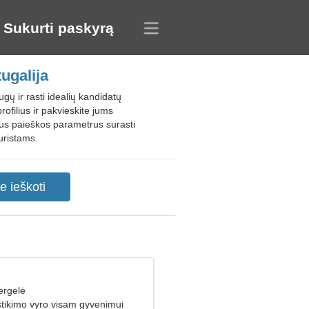
Sukurti paskyrą
ugalija
gų ir rasti idealių kandidatų
ofilius ir pakvieskite jums
krus paieškos parametrus surasti
uristams.
ergelė
štikimo vyro visam gyvenimui