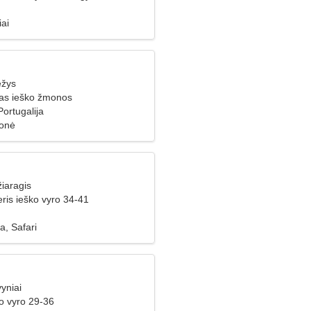
iai
ėžys
ras ieško žmonos
Portugalija
ionė
iaragis
ris ieško vyro 34-41
a, Safari
yniai
o vyro 29-36