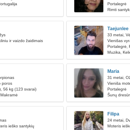
ortugalija
Portalegrė
Rimti santyk
Taejunlee
žys
33 metai, V
liniu ir vaizdo žaidimais
Vienišas vy
Portalegrė, 
Muzika, Kel
Maria
orpionas
31 metai, Ož
o poros
Vieniša mote
, 56 kg (123 svarai)
Portalegrė
, Makramė
Šunų dresūr
Filipa
inas
24 metai, Dv
teris ieško santykių
Moteris iešk