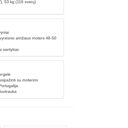
), 53 kg (116 svarų)
yniai
 vyresnio amžiaus moters 48-50
i santykiai
ergelė
usipažinti su moterimi
Portugalija
Nuotrauka