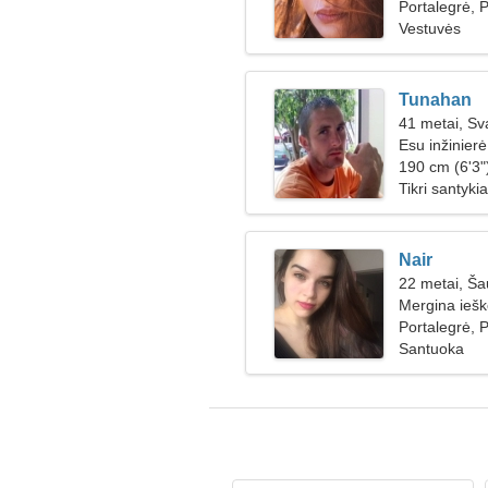
Portalegrė, P
Vestuvės
Tunahan
41 metai, Sv
Esu inžinier
190 cm (6'3")
Tikri santykia
Nair
22 metai, Ša
Mergina iešk
Portalegrė, P
Santuoka