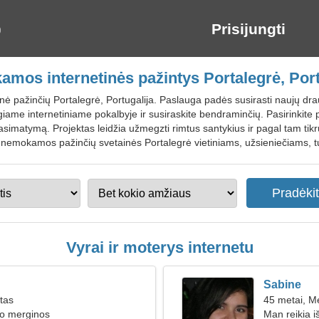
Prisijungti
mos internetinės pažintys Portalegrė, Port
inė pažinčių Portalegrė, Portugalija. Paslauga padės susirasti naujų drau
ame internetiniame pokalbyje ir susiraskite bendraminčių. Pasirinkite pr
asimatymą. Projektas leidžia užmegzti rimtus santykius ir pagal tam ti
ie nemokamos pažinčių svetainės Portalegrė vietiniams, užsieniečiams, t
Vyrai ir moterys internetu
Sabine
ūtas
45 metai, M
ko merginos
Man reikia i