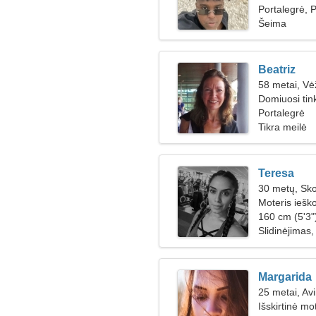
Portalegrė, P
Šeima
Beatriz
58 metai, Vė
Domiuosi tink
Portalegrė
Tikra meilė
Teresa
30 metų, Sk
Moteris iešk
160 cm (5'3")
Slidinėjimas
Margarida
25 metai, Av
Išskirtinė mo