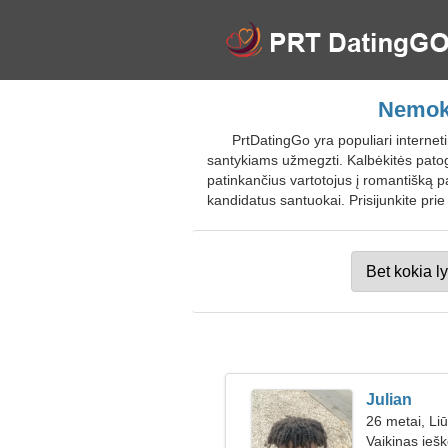
Nemoka
PrtDatingGo yra populiari internet
santykiams užmegzti. Kalbėkitės patogi
patinkančius vartotojus į romantišką p
kandidatus santuokai. Prisijunkite pr
Julian
26 metai, Li
Vaikinas ieš